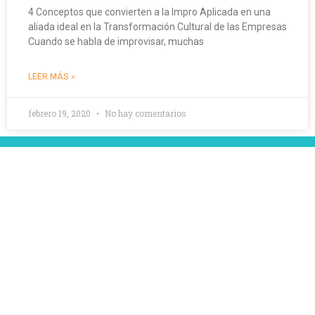
4 Conceptos que convierten a la Impro Aplicada en una
aliada ideal en la Transformación Cultural de las Empresas
Cuando se habla de improvisar, muchas
LEER MÁS »
febrero 19, 2020
No hay comentarios
Nuestro objetivo es crear experiencias únicas y
memorables que también resulten divertidas.
¡DESCUBRE IMPROS AHORA!
Nombre
Email